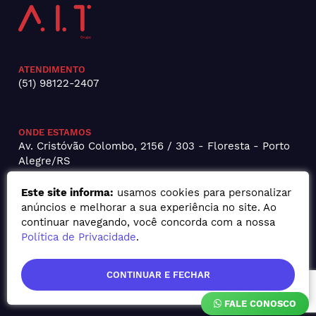
ATENDIMENTO
(51) 98122-2407
ONDE ESTAMOS
Av. Cristóvão Colombo, 2156 / 303 - Floresta - Porto
Alegre/RS
Este site informa:
usamos cookies para personalizar
anúncios e melhorar a sua experiência no site. Ao
continuar navegando, você concorda com a nossa
Política de Privacidade
.
CONTINUAR E FECHAR
FALE CONOSCO