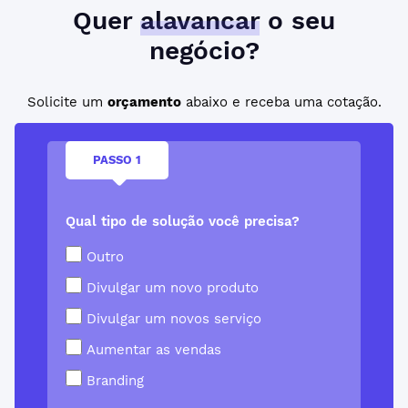
Quer
alavancar
o seu
negócio?
Solicite um
orçamento
abaixo e receba uma cotação.
PASSO 1
Qual tipo de solução você precisa?
Outro
Divulgar um novo produto
Divulgar um novos serviço
Aumentar as vendas
Branding