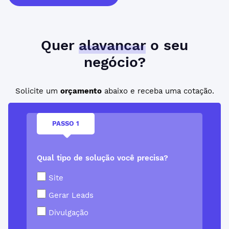
Quer
alavancar
o seu
negócio?
Solicite um
orçamento
abaixo e receba uma cotação.
PASSO 1
Qual tipo de solução você precisa?
Site
Gerar Leads
Divulgação