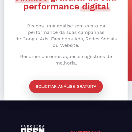
performance
digital
Receba uma análise sem custo da
performance da suas campanhas
de Google Ads, Facebook Ads, Redes Sociais
ou Website.
Recomendaremos ações e sugestões de
melhoria.
SOLICITAR ANÁLISE GRATUITA