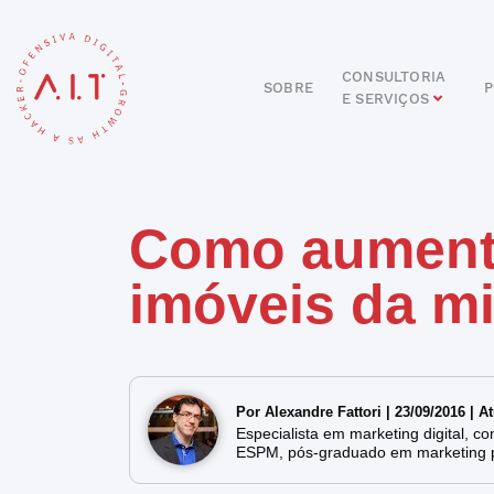
CONSULTORIA
SOBRE
P
E SERVIÇOS
DIGITAL
E-COMMERCE
ANÚNCIOS ONLINE
REDES SOCIAIS
Como aumenta
SEO
SITES E PORTAIS
START DIGITAL
imóveis da mi
INBOUND MARKETING
CONSULTORIA
Por Alexandre Fattori | 23/09/2016 | 
Especialista em marketing digital, 
ESPM, pós-graduado em marketing 