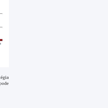
tégia
 pode