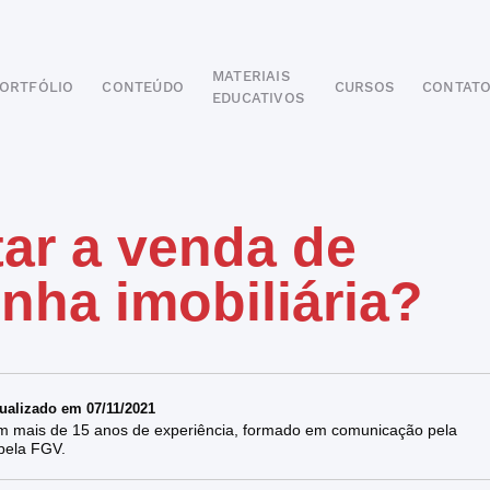
MATERIAIS
ORTFÓLIO
CONTEÚDO
CURSOS
CONTAT
EDUCATIVOS
POR SEGMENTO
AUTOMOTIVO
EDUCAÇÃO
IMOBILIÁRIO
r a venda de
ODONTOLÓGICO
HOTELARIA
BUSINESS INTELIGENCE
nha imobiliária?
Atualizado em 07/11/2021
com mais de 15 anos de experiência, formado em comunicação pela
pela FGV.