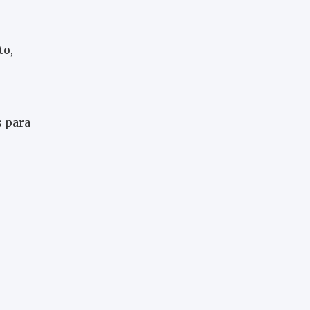
to,
s para