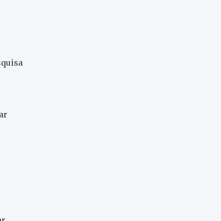
squisa
ar
ar