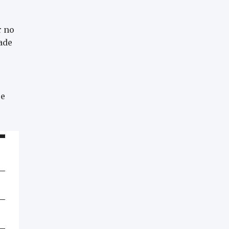
r no
ade
 e