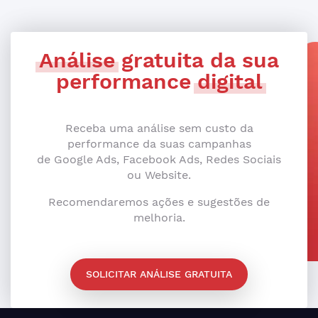
Análise
gratuita da sua
performance
digital
Receba uma análise sem custo da
performance da suas campanhas
de Google Ads, Facebook Ads, Redes Sociais
ou Website.
Recomendaremos ações e sugestões de
melhoria.
SOLICITAR ANÁLISE GRATUITA