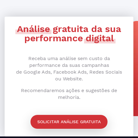
Análise
gratuita da sua
performance
digital
Receba uma análise sem custo da
performance da suas campanhas
de Google Ads, Facebook Ads, Redes Sociais
ou Website.
Recomendaremos ações e sugestões de
melhoria.
SOLICITAR ANÁLISE GRATUITA