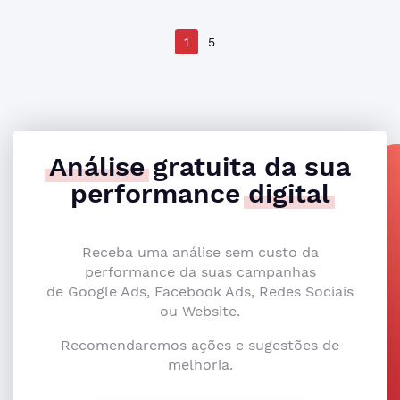
1
5
Análise
gratuita da sua
performance
digital
Receba uma análise sem custo da
performance da suas campanhas
de Google Ads, Facebook Ads, Redes Sociais
ou Website.
Recomendaremos ações e sugestões de
melhoria.