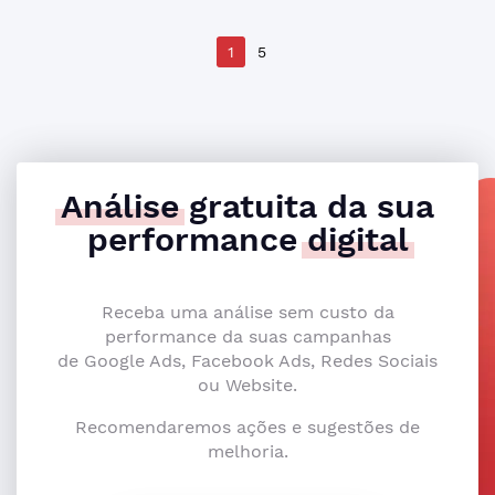
1
5
Análise
gratuita da sua
performance
digital
Receba uma análise sem custo da
performance da suas campanhas
de Google Ads, Facebook Ads, Redes Sociais
ou Website.
Recomendaremos ações e sugestões de
melhoria.