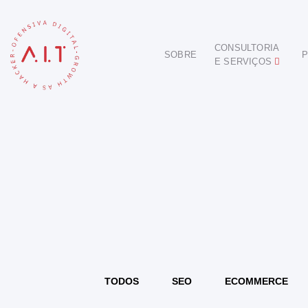
CONSULTORIA
SOBRE
P
E SERVIÇOS
DIGITAL
E-COMMERCE
ANÚNCIOS ONLINE
REDES SOCIAIS
SEO
SITES E PORTAIS
START DIGITAL
INBOUND MARKETING
CONSULTORIA
TODOS
SEO
ECOMMERCE