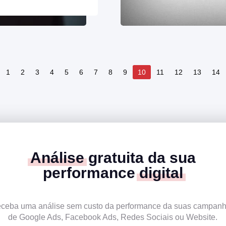
1
2
3
4
5
6
7
8
9
10
11
12
13
14
Análise
gratuita da sua
performance
digital
ceba uma análise sem custo da performance da suas campan
de Google Ads, Facebook Ads, Redes Sociais ou Website.