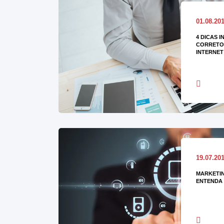
01.08.20
4 DICAS I
CORRETOR
INTERNET
19.07.20
MARKETIN
ENTENDA 