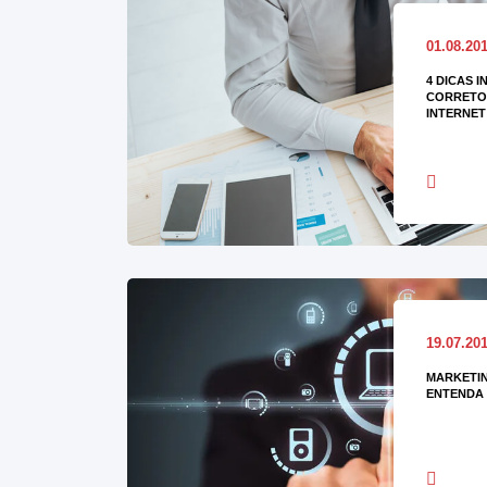
01.08.20
4 DICAS I
CORRETOR
INTERNET
19.07.20
MARKETIN
ENTENDA 