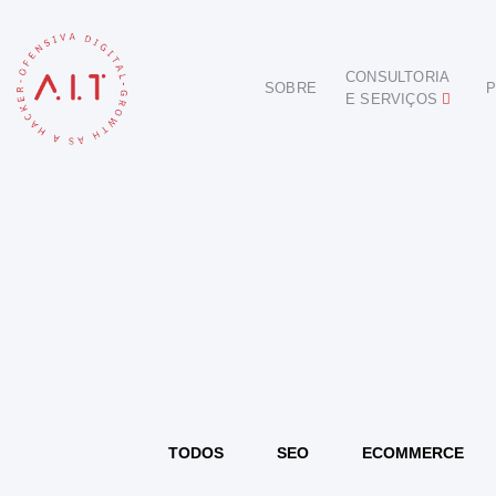
CONSULTORIA
SOBRE
P
E SERVIÇOS
DIGITAL
E-COMMERCE
ANÚNCIOS ONLINE
REDES SOCIAIS
SEO
SITES E PORTAIS
START DIGITAL
INBOUND MARKETING
CONSULTORIA
TODOS
SEO
ECOMMERCE