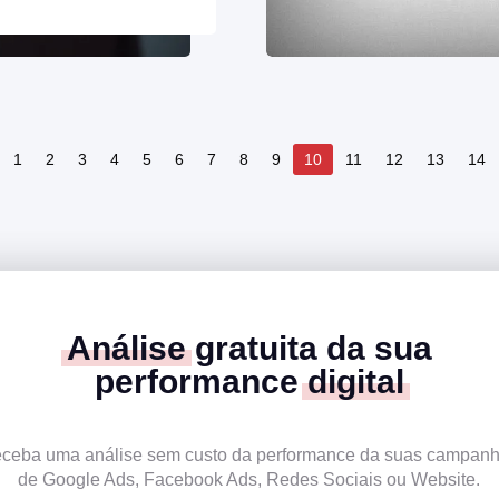
1
2
3
4
5
6
7
8
9
10
11
12
13
14
Análise
gratuita da sua
performance
digital
ceba uma análise sem custo da performance da suas campan
de Google Ads, Facebook Ads, Redes Sociais ou Website.