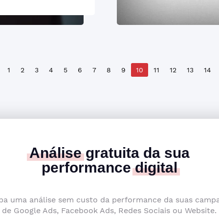
1
2
3
4
5
6
7
8
9
10
11
12
13
14
Análise
gratuita da sua
performance
digital
ba uma análise sem custo da performance da suas camp
de Google Ads, Facebook Ads, Redes Sociais ou Website.