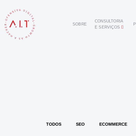
CONSULTORIA
SOBRE
P
E SERVIÇOS
DIGITAL
E-COMMERCE
ANÚNCIOS ONLINE
REDES SOCIAIS
SEO
SITES E PORTAIS
START DIGITAL
INBOUND MARKETING
CONSULTORIA
TODOS
SEO
ECOMMERCE