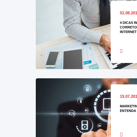
01.08.20
4 DICAS I
CORRETOR
INTERNET
19.07.20
MARKETIN
ENTENDA 