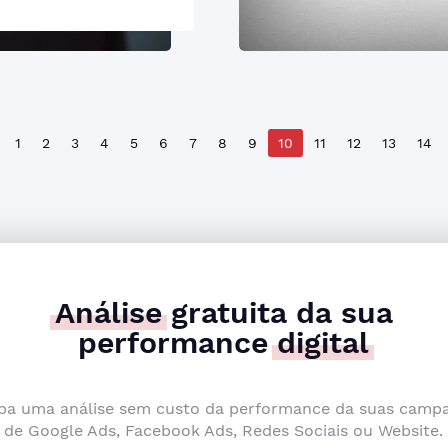
1
2
3
4
5
6
7
8
9
10
11
12
13
14
Análise
gratuita da sua
performance
digital
ba uma análise sem custo da performance da suas camp
de Google Ads, Facebook Ads, Redes Sociais ou Website.