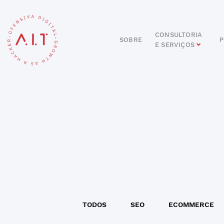
CONSULTORIA
SOBRE
P
E SERVIÇOS
DIGITAL
E-COMMERCE
ANÚNCIOS ONLINE
REDES SOCIAIS
SEO
SITES E PORTAIS
START DIGITAL
INBOUND MARKETING
CONSULTORIA
TODOS
SEO
ECOMMERCE