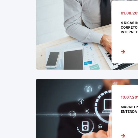
01.08.20
4 DICAS I
CORRETOR
INTERNET
19.07.20
MARKETIN
ENTENDA 