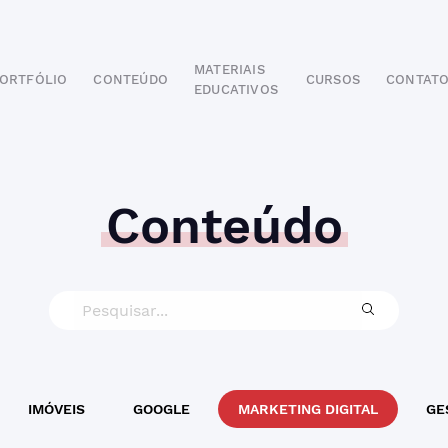
MATERIAIS
ORTFÓLIO
CONTEÚDO
CURSOS
CONTAT
EDUCATIVOS
POR SEGMENTO
AUTOMOTIVO
EDUCAÇÃO
IMOBILIÁRIO
Conteúdo
ODONTOLÓGICO
HOTELARIA
BUSINESS INTELIGENCE
IMÓVEIS
GOOGLE
MARKETING DIGITAL
GE