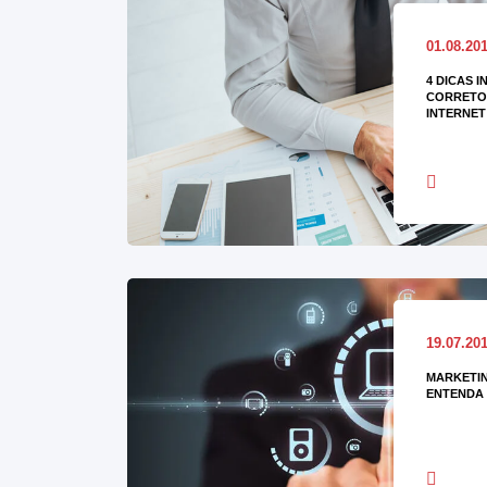
01.08.20
4 DICAS I
CORRETOR
INTERNET
19.07.20
MARKETIN
ENTENDA 