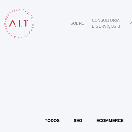
CONSULTORIA
SOBRE
P
E SERVIÇOS
DIGITAL
E-COMMERCE
ANÚNCIOS ONLINE
REDES SOCIAIS
SEO
SITES E PORTAIS
START DIGITAL
INBOUND MARKETING
CONSULTORIA
TODOS
SEO
ECOMMERCE