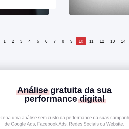
1
2
3
4
5
6
7
8
9
10
11
12
13
14
Análise
gratuita da sua
performance
digital
ceba uma análise sem custo da performance da suas campan
de Google Ads, Facebook Ads, Redes Sociais ou Website.