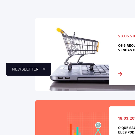
23.05.20
OS 6 REQ
VENDAS O
NEWSLETTER
18.03.20
O QUE SÃ
ELES POD