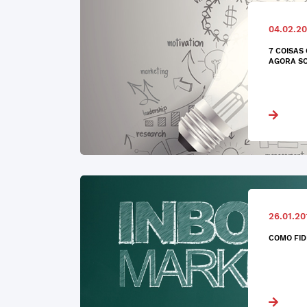
04.02.20
7 COISAS
AGORA SO
26.01.20
COMO FID