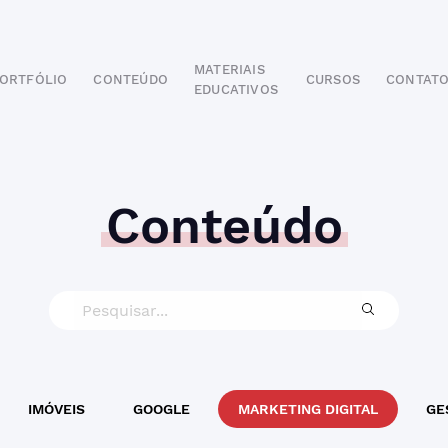
MATERIAIS
ORTFÓLIO
CONTEÚDO
CURSOS
CONTAT
EDUCATIVOS
POR SEGMENTO
AUTOMOTIVO
EDUCAÇÃO
IMOBILIÁRIO
Conteúdo
ODONTOLÓGICO
HOTELARIA
BUSINESS INTELIGENCE
IMÓVEIS
GOOGLE
MARKETING DIGITAL
GE