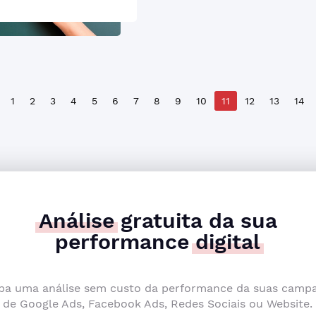
1
2
3
4
5
6
7
8
9
10
11
12
13
14
Análise
gratuita da sua
performance
digital
ba uma análise sem custo da performance da suas camp
de Google Ads, Facebook Ads, Redes Sociais ou Website.