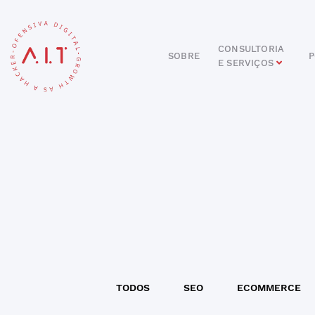
CONSULTORIA
SOBRE
P
E SERVIÇOS
DIGITAL
E-COMMERCE
ANÚNCIOS ONLINE
REDES SOCIAIS
SEO
SITES E PORTAIS
START DIGITAL
INBOUND MARKETING
CONSULTORIA
TODOS
SEO
ECOMMERCE