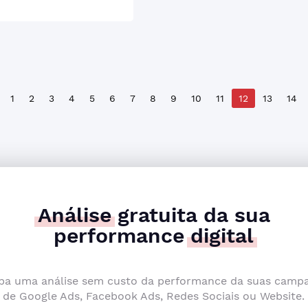
1
2
3
4
5
6
7
8
9
10
11
12
13
14
Análise
gratuita da sua
performance
digital
ba uma análise sem custo da performance da suas camp
de Google Ads, Facebook Ads, Redes Sociais ou Website.