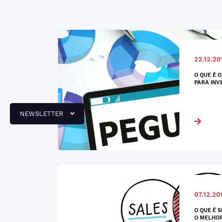
22.12.20
O QUE É 
PARA INV
NEWSLETTER
07.12.20
O QUE É 
O MELHOR