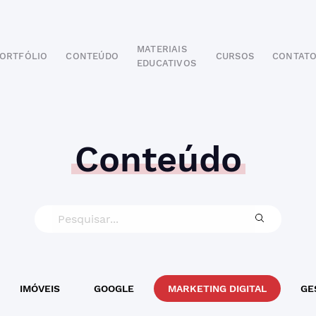
MATERIAIS
ORTFÓLIO
CONTEÚDO
CURSOS
CONTAT
EDUCATIVOS
POR SEGMENTO
AUTOMOTIVO
EDUCAÇÃO
IMOBILIÁRIO
Conteúdo
ODONTOLÓGICO
HOTELARIA
BUSINESS INTELIGENCE
IMÓVEIS
GOOGLE
MARKETING DIGITAL
GE