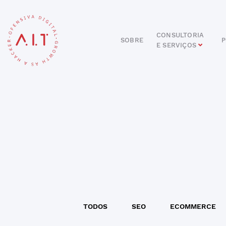
CONSULTORIA
SOBRE
P
E SERVIÇOS
DIGITAL
E-COMMERCE
ANÚNCIOS ONLINE
REDES SOCIAIS
SEO
SITES E PORTAIS
START DIGITAL
INBOUND MARKETING
CONSULTORIA
TODOS
SEO
ECOMMERCE