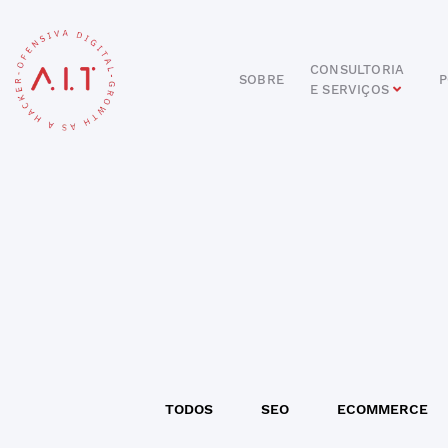
CONSULTORIA
SOBRE
P
E SERVIÇOS
DIGITAL
E-COMMERCE
ANÚNCIOS ONLINE
REDES SOCIAIS
SEO
SITES E PORTAIS
START DIGITAL
INBOUND MARKETING
CONSULTORIA
TODOS
SEO
ECOMMERCE