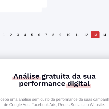
1
2
3
4
5
6
7
8
9
10
11
12
13
14
Análise
gratuita da sua
performance
digital
ceba uma análise sem custo da performance da suas campan
de Google Ads, Facebook Ads, Redes Sociais ou Website.