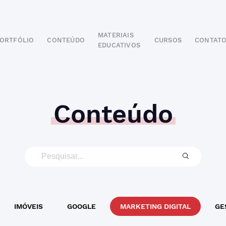
MATERIAIS
ORTFÓLIO
CONTEÚDO
CURSOS
CONTAT
EDUCATIVOS
POR SEGMENTO
AUTOMOTIVO
EDUCAÇÃO
IMOBILIÁRIO
Conteúdo
ODONTOLÓGICO
HOTELARIA
BUSINESS INTELIGENCE
IMÓVEIS
GOOGLE
MARKETING DIGITAL
GE