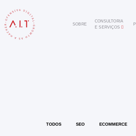
CONSULTORIA
SOBRE
P
E SERVIÇOS
DIGITAL
E-COMMERCE
ANÚNCIOS ONLINE
REDES SOCIAIS
SEO
SITES E PORTAIS
START DIGITAL
INBOUND MARKETING
CONSULTORIA
TODOS
SEO
ECOMMERCE