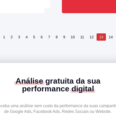
1
2
3
4
5
6
7
8
9
10
11
12
13
14
Análise
gratuita da sua
performance
digital
ceba uma análise sem custo da performance da suas campan
de Google Ads, Facebook Ads, Redes Sociais ou Website.