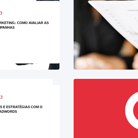
13
RKETING: COMO AVALIAR AS
MPANHAS
13
S E ESTRATÉGIAS COM O
ADWORDS