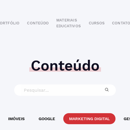
MATERIAIS
ORTFÓLIO
CONTEÚDO
CURSOS
CONTAT
EDUCATIVOS
POR SEGMENTO
AUTOMOTIVO
EDUCAÇÃO
IMOBILIÁRIO
Conteúdo
ODONTOLÓGICO
HOTELARIA
BUSINESS INTELIGENCE
IMÓVEIS
GOOGLE
MARKETING DIGITAL
GE