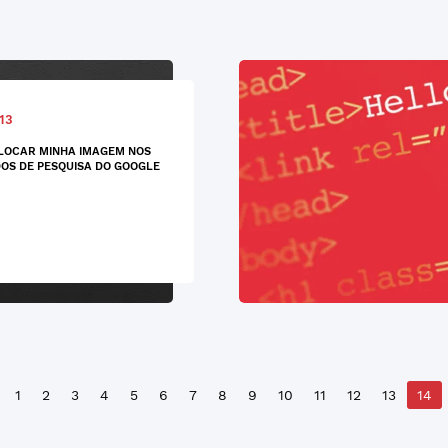
13
LOCAR MINHA IMAGEM NOS
OS DE PESQUISA DO GOOGLE
1
2
3
4
5
6
7
8
9
10
11
12
13
14