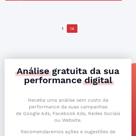
1
14
Análise
gratuita da sua
performance
digital
Receba uma análise sem custo da
performance da suas campanhas
de Google Ads, Facebook Ads, Redes Sociais
ou Website.
Recomendaremos ações e sugestões de