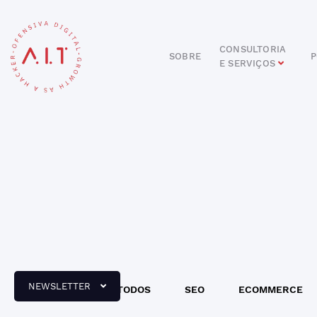
CONSULTORIA
SOBRE
P
E SERVIÇOS
DIGITAL
E-COMMERCE
ANÚNCIOS ONLINE
REDES SOCIAIS
SEO
SITES E PORTAIS
START DIGITAL
INBOUND MARKETING
CONSULTORIA
NEWSLETTER
TODOS
SEO
ECOMMERCE