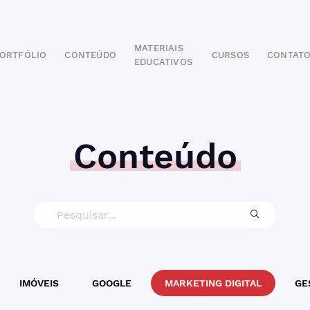
MATERIAIS
ORTFÓLIO
CONTEÚDO
CURSOS
CONTAT
EDUCATIVOS
POR SEGMENTO
AUTOMOTIVO
EDUCAÇÃO
IMOBILIÁRIO
Conteúdo
ODONTOLÓGICO
HOTELARIA
BUSINESS INTELIGENCE
IMÓVEIS
GOOGLE
MARKETING DIGITAL
GE