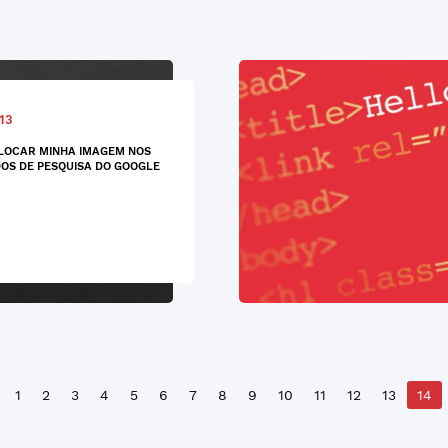
13
LOCAR MINHA IMAGEM NOS
OS DE PESQUISA DO GOOGLE
1
2
3
4
5
6
7
8
9
10
11
12
13
14