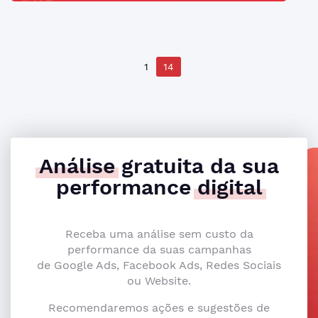
1
14
Análise
gratuita da sua
performance
digital
Receba uma análise sem custo da
performance da suas campanhas
de Google Ads, Facebook Ads, Redes Sociais
ou Website.
Recomendaremos ações e sugestões de