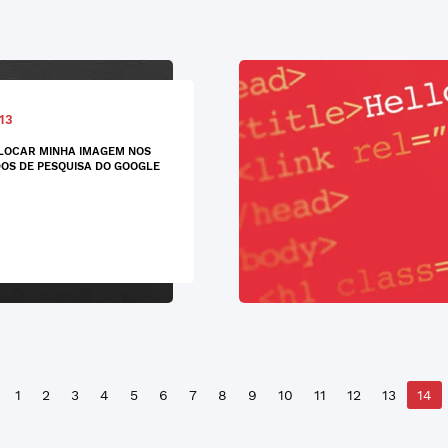
13
LOCAR MINHA IMAGEM NOS
OS DE PESQUISA DO GOOGLE
1
2
3
4
5
6
7
8
9
10
11
12
13
14