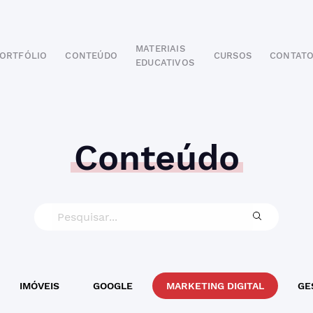
MATERIAIS
ORTFÓLIO
CONTEÚDO
CURSOS
CONTAT
EDUCATIVOS
POR SEGMENTO
AUTOMOTIVO
EDUCAÇÃO
IMOBILIÁRIO
Conteúdo
ODONTOLÓGICO
HOTELARIA
BUSINESS INTELIGENCE
IMÓVEIS
GOOGLE
MARKETING DIGITAL
GE