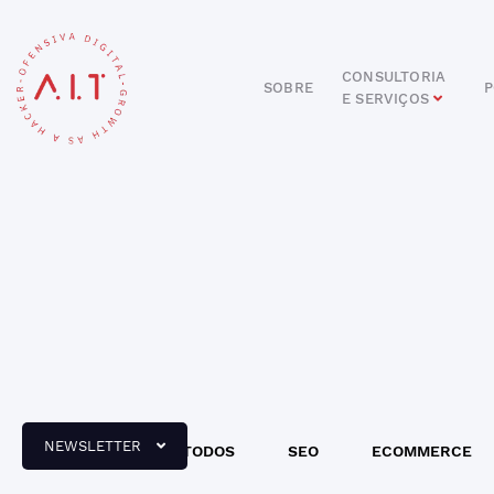
CONSULTORIA
SOBRE
P
E SERVIÇOS
DIGITAL
E-COMMERCE
ANÚNCIOS ONLINE
REDES SOCIAIS
SEO
SITES E PORTAIS
START DIGITAL
INBOUND MARKETING
CONSULTORIA
NEWSLETTER
TODOS
SEO
ECOMMERCE