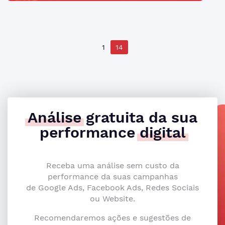
1
14
Análise
gratuita da sua
performance
digital
Receba uma análise sem custo da
performance da suas campanhas
de Google Ads, Facebook Ads, Redes Sociais
ou Website.
Recomendaremos ações e sugestões de