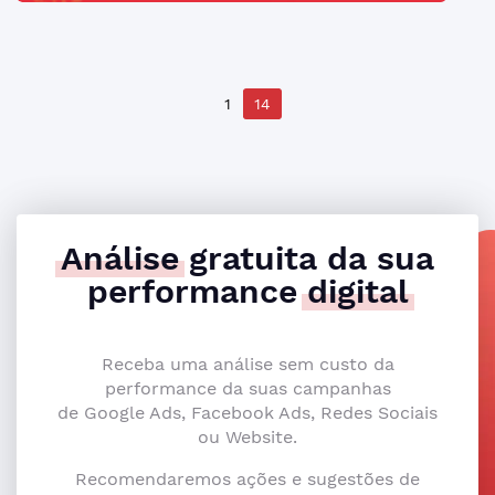
1
14
Análise
gratuita da sua
performance
digital
Receba uma análise sem custo da
performance da suas campanhas
de Google Ads, Facebook Ads, Redes Sociais
ou Website.
Recomendaremos ações e sugestões de