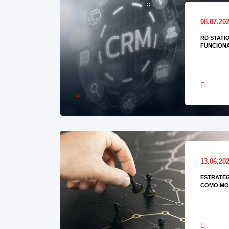
08.07.20
RD STATI
FUNCION
13.06.20
ESTRATÉG
COMO MO