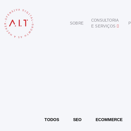
CONSULTORIA
SOBRE
P
E SERVIÇOS
DIGITAL
E-COMMERCE
ANÚNCIOS ONLINE
REDES SOCIAIS
SEO
SITES E PORTAIS
START DIGITAL
INBOUND MARKETING
CONSULTORIA
TODOS
SEO
ECOMMERCE