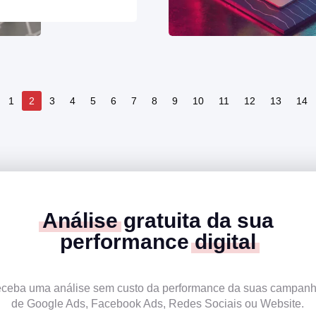
1
2
3
4
5
6
7
8
9
10
11
12
13
14
Análise
gratuita da sua
performance
digital
ceba uma análise sem custo da performance da suas campan
de Google Ads, Facebook Ads, Redes Sociais ou Website.