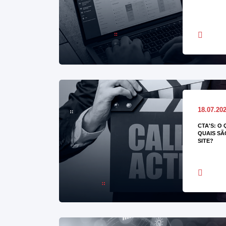
18.07.20
CTA'S: O
QUAIS SÃ
SITE?