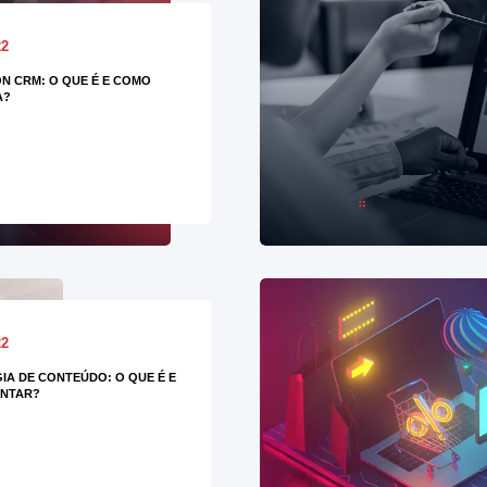
22
ON CRM: O QUE É E COMO
A?
22
IA DE CONTEÚDO: O QUE É E
NTAR?