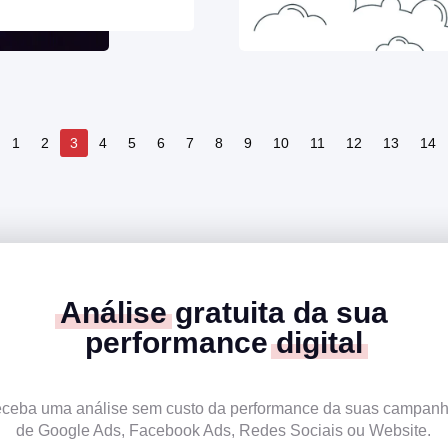
1
2
3
4
5
6
7
8
9
10
11
12
13
14
Análise
gratuita da sua
performance
digital
ceba uma análise sem custo da performance da suas campan
de Google Ads, Facebook Ads, Redes Sociais ou Website.