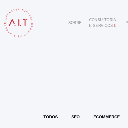
CONSULTORIA
SOBRE
P
E SERVIÇOS
DIGITAL
E-COMMERCE
ANÚNCIOS ONLINE
REDES SOCIAIS
SEO
SITES E PORTAIS
START DIGITAL
INBOUND MARKETING
CONSULTORIA
TODOS
SEO
ECOMMERCE