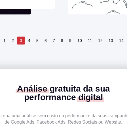
1
2
3
4
5
6
7
8
9
10
11
12
13
14
Análise
gratuita da sua
performance
digital
ceba uma análise sem custo da performance da suas campan
de Google Ads, Facebook Ads, Redes Sociais ou Website.