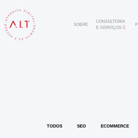
CONSULTORIA
SOBRE
P
E SERVIÇOS
DIGITAL
E-COMMERCE
ANÚNCIOS ONLINE
REDES SOCIAIS
SEO
SITES E PORTAIS
START DIGITAL
INBOUND MARKETING
CONSULTORIA
TODOS
SEO
ECOMMERCE