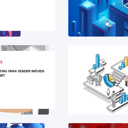
20
ING PARA VENDER IMÓVEIS
NET