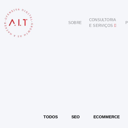
CONSULTORIA
SOBRE
P
E SERVIÇOS
DIGITAL
E-COMMERCE
ANÚNCIOS ONLINE
REDES SOCIAIS
SEO
SITES E PORTAIS
START DIGITAL
INBOUND MARKETING
CONSULTORIA
TODOS
SEO
ECOMMERCE