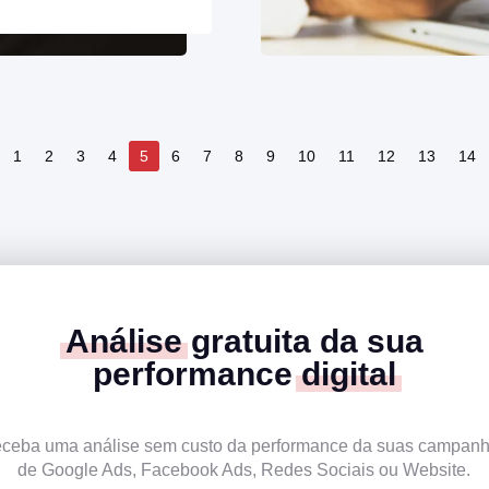
1
2
3
4
5
6
7
8
9
10
11
12
13
14
Análise
gratuita da sua
performance
digital
ceba uma análise sem custo da performance da suas campan
de Google Ads, Facebook Ads, Redes Sociais ou Website.