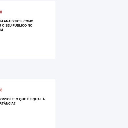
18
M ANALYTICS: COMO
 O SEU PÚBLICO NO
AM
18
ONSOLE: O QUE É E QUAL A
RTÂNCIA?