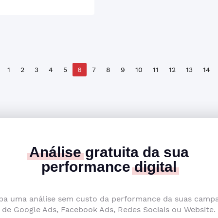
1
2
3
4
5
6
7
8
9
10
11
12
13
14
Análise
gratuita da sua
performance
digital
ba uma análise sem custo da performance da suas camp
de Google Ads, Facebook Ads, Redes Sociais ou Website.