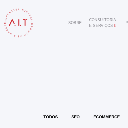
CONSULTORIA
SOBRE
P
E SERVIÇOS
DIGITAL
E-COMMERCE
ANÚNCIOS ONLINE
REDES SOCIAIS
SEO
SITES E PORTAIS
START DIGITAL
INBOUND MARKETING
CONSULTORIA
TODOS
SEO
ECOMMERCE