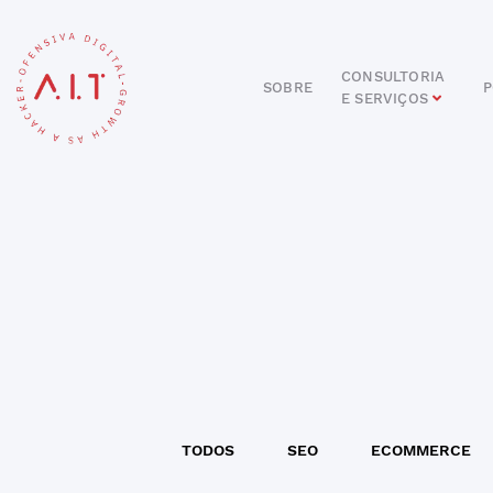
CONSULTORIA
SOBRE
P
E SERVIÇOS
DIGITAL
E-COMMERCE
ANÚNCIOS ONLINE
REDES SOCIAIS
SEO
SITES E PORTAIS
START DIGITAL
INBOUND MARKETING
CONSULTORIA
TODOS
SEO
ECOMMERCE