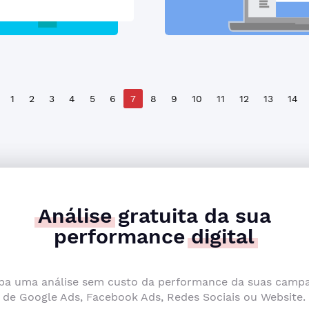
1
2
3
4
5
6
7
8
9
10
11
12
13
14
Análise
gratuita da sua
performance
digital
ba uma análise sem custo da performance da suas camp
de Google Ads, Facebook Ads, Redes Sociais ou Website.