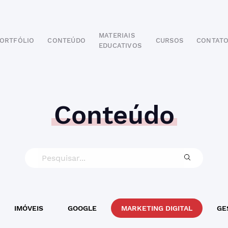
MATERIAIS
ORTFÓLIO
CONTEÚDO
CURSOS
CONTAT
EDUCATIVOS
POR SEGMENTO
AUTOMOTIVO
EDUCAÇÃO
IMOBILIÁRIO
Conteúdo
ODONTOLÓGICO
HOTELARIA
BUSINESS INTELIGENCE
IMÓVEIS
GOOGLE
MARKETING DIGITAL
GE