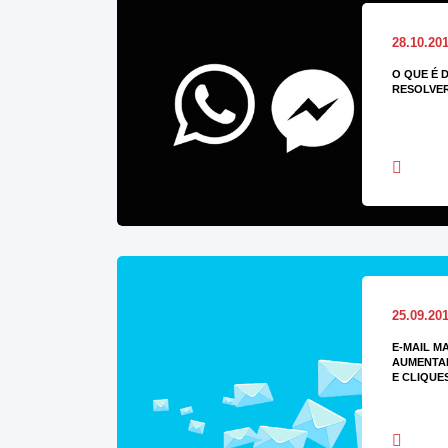
28.10.20
O QUE É 
RESOLVE
25.09.20
E-MAIL M
AUMENTAR
E CLIQUE