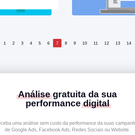
1
2
3
4
5
6
7
8
9
10
11
12
13
14
Análise
gratuita da sua
performance
digital
ceba uma análise sem custo da performance da suas campan
de Google Ads, Facebook Ads, Redes Sociais ou Website.