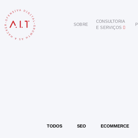
CONSULTORIA
SOBRE
P
E SERVIÇOS
DIGITAL
E-COMMERCE
ANÚNCIOS ONLINE
REDES SOCIAIS
SEO
SITES E PORTAIS
START DIGITAL
INBOUND MARKETING
CONSULTORIA
TODOS
SEO
ECOMMERCE