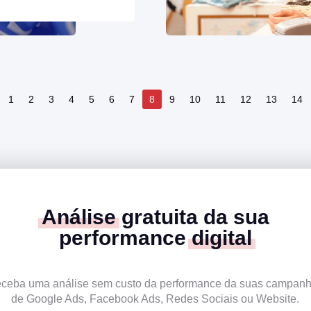
1
2
3
4
5
6
7
8
9
10
11
12
13
14
Análise
gratuita da sua
performance
digital
ceba uma análise sem custo da performance da suas campan
de Google Ads, Facebook Ads, Redes Sociais ou Website.