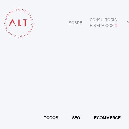
CONSULTORIA
SOBRE
P
E SERVIÇOS
DIGITAL
E-COMMERCE
ANÚNCIOS ONLINE
REDES SOCIAIS
SEO
SITES E PORTAIS
START DIGITAL
INBOUND MARKETING
CONSULTORIA
TODOS
SEO
ECOMMERCE