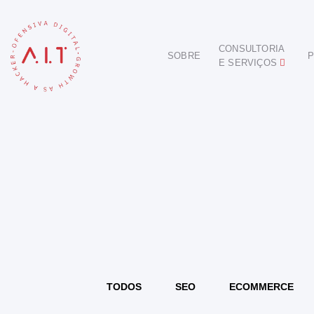
CONSULTORIA
SOBRE
P
E SERVIÇOS
DIGITAL
E-COMMERCE
ANÚNCIOS ONLINE
REDES SOCIAIS
SEO
SITES E PORTAIS
START DIGITAL
INBOUND MARKETING
CONSULTORIA
TODOS
SEO
ECOMMERCE