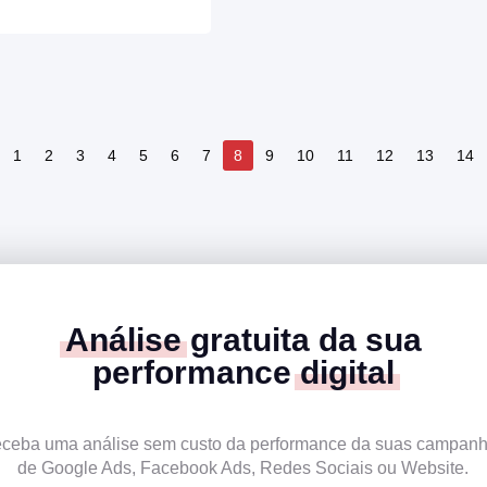
1
2
3
4
5
6
7
8
9
10
11
12
13
14
Análise
gratuita da sua
performance
digital
ceba uma análise sem custo da performance da suas campan
de Google Ads, Facebook Ads, Redes Sociais ou Website.