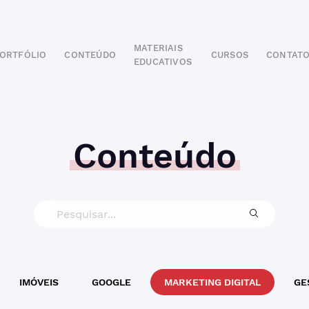
MATERIAIS
ORTFÓLIO
CONTEÚDO
CURSOS
CONTAT
EDUCATIVOS
POR SEGMENTO
AUTOMOTIVO
EDUCAÇÃO
IMOBILIÁRIO
Conteúdo
ODONTOLÓGICO
HOTELARIA
BUSINESS INTELIGENCE
IMÓVEIS
GOOGLE
MARKETING DIGITAL
GE