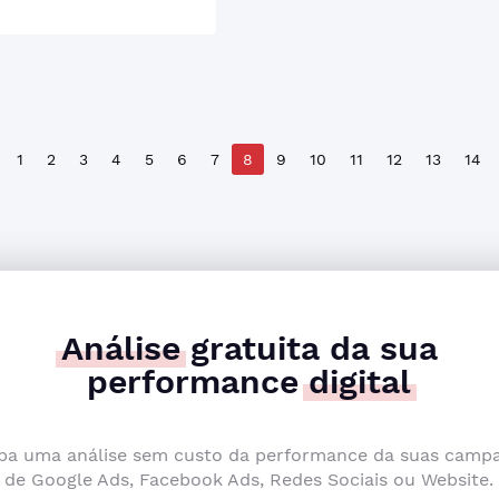
1
2
3
4
5
6
7
8
9
10
11
12
13
14
Análise
gratuita da sua
performance
digital
ba uma análise sem custo da performance da suas camp
de Google Ads, Facebook Ads, Redes Sociais ou Website.