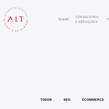
CONSULTORIA
SOBRE
P
E SERVIÇOS
DIGITAL
E-COMMERCE
ANÚNCIOS ONLINE
REDES SOCIAIS
SEO
SITES E PORTAIS
START DIGITAL
INBOUND MARKETING
CONSULTORIA
TODOS
SEO
ECOMMERCE