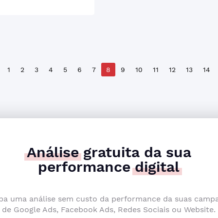
1
2
3
4
5
6
7
8
9
10
11
12
13
14
Análise
gratuita da sua
performance
digital
ba uma análise sem custo da performance da suas camp
de Google Ads, Facebook Ads, Redes Sociais ou Website.