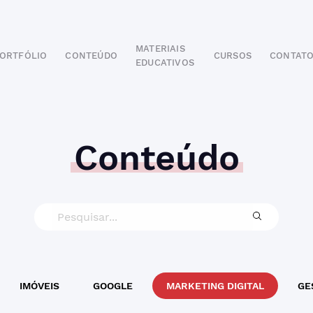
MATERIAIS
ORTFÓLIO
CONTEÚDO
CURSOS
CONTAT
EDUCATIVOS
POR SEGMENTO
AUTOMOTIVO
EDUCAÇÃO
IMOBILIÁRIO
Conteúdo
ODONTOLÓGICO
HOTELARIA
BUSINESS INTELIGENCE
IMÓVEIS
GOOGLE
MARKETING DIGITAL
GE