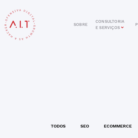
CONSULTORIA
SOBRE
P
E SERVIÇOS
DIGITAL
E-COMMERCE
ANÚNCIOS ONLINE
REDES SOCIAIS
SEO
SITES E PORTAIS
START DIGITAL
INBOUND MARKETING
CONSULTORIA
TODOS
SEO
ECOMMERCE