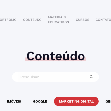
MATERIAIS
ORTFÓLIO
CONTEÚDO
CURSOS
CONTAT
EDUCATIVOS
POR SEGMENTO
AUTOMOTIVO
EDUCAÇÃO
IMOBILIÁRIO
Conteúdo
ODONTOLÓGICO
HOTELARIA
BUSINESS INTELIGENCE
IMÓVEIS
GOOGLE
MARKETING DIGITAL
GE