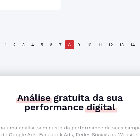
1
2
3
4
5
6
7
8
9
10
11
12
13
14
Análise
gratuita da sua
performance
digital
ba uma análise sem custo da performance da suas camp
de Google Ads, Facebook Ads, Redes Sociais ou Website.