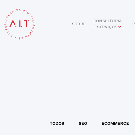
CONSULTORIA
SOBRE
P
E SERVIÇOS
DIGITAL
E-COMMERCE
ANÚNCIOS ONLINE
REDES SOCIAIS
SEO
SITES E PORTAIS
START DIGITAL
INBOUND MARKETING
CONSULTORIA
TODOS
SEO
ECOMMERCE