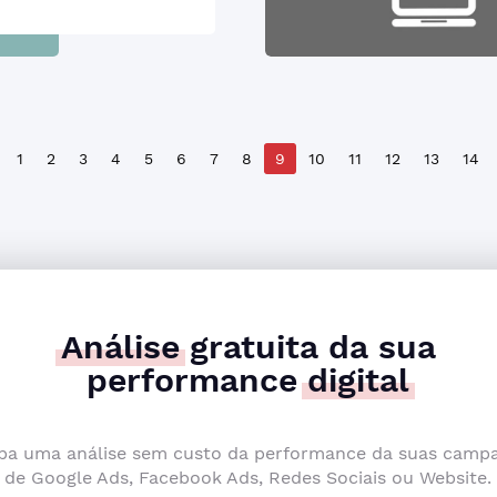
1
2
3
4
5
6
7
8
9
10
11
12
13
14
Análise
gratuita da sua
performance
digital
ba uma análise sem custo da performance da suas camp
de Google Ads, Facebook Ads, Redes Sociais ou Website.