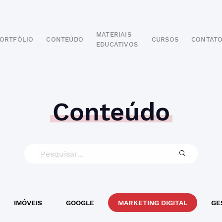
MATERIAIS
ORTFÓLIO
CONTEÚDO
CURSOS
CONTAT
EDUCATIVOS
POR SEGMENTO
AUTOMOTIVO
EDUCAÇÃO
IMOBILIÁRIO
Conteúdo
ODONTOLÓGICO
HOTELARIA
BUSINESS INTELIGENCE
IMÓVEIS
GOOGLE
MARKETING DIGITAL
GE