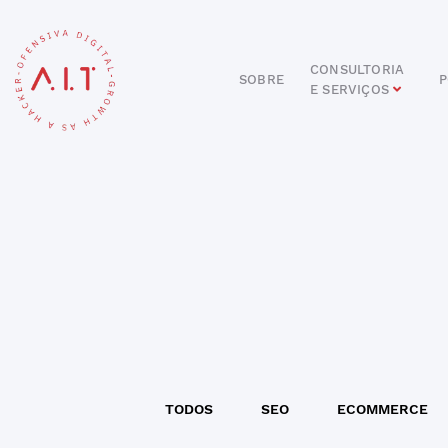
CONSULTORIA
SOBRE
P
E SERVIÇOS
DIGITAL
E-COMMERCE
ANÚNCIOS ONLINE
REDES SOCIAIS
SEO
SITES E PORTAIS
START DIGITAL
INBOUND MARKETING
CONSULTORIA
TODOS
SEO
ECOMMERCE