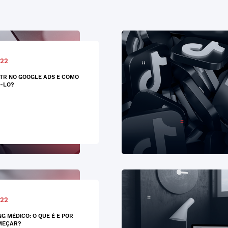
022
CTR NO GOOGLE ADS E COMO
-LO?
022
G MÉDICO: O QUE É E POR
MEÇAR?