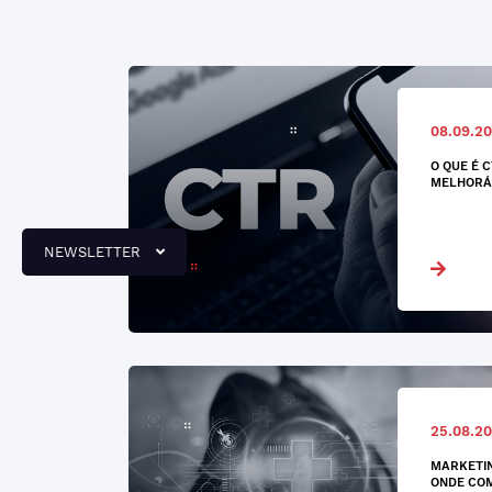
08.09.2
O QUE É 
MELHORÁ
NEWSLETTER
25.08.2
MARKETIN
ONDE CO