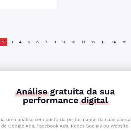
2
3
4
5
6
7
8
9
10
11
12
13
14
15
Análise
gratuita da sua
performance
digital
ba uma análise sem custo da performance da suas camp
de Google Ads, Facebook Ads, Redes Sociais ou Website.