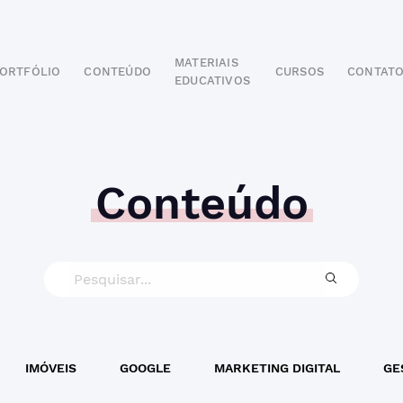
MATERIAIS
ORTFÓLIO
CONTEÚDO
CURSOS
CONTAT
EDUCATIVOS
POR SEGMENTO
AUTOMOTIVO
EDUCAÇÃO
IMOBILIÁRIO
Conteúdo
ODONTOLÓGICO
HOTELARIA
BUSINESS INTELIGENCE
IMÓVEIS
GOOGLE
MARKETING DIGITAL
GE