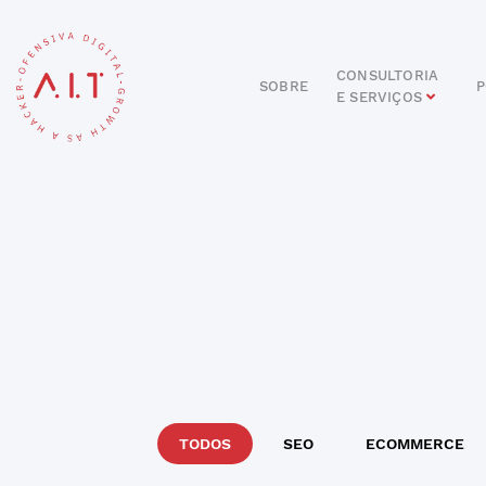
CONSULTORIA
SOBRE
P
E SERVIÇOS
DIGITAL
E-COMMERCE
ANÚNCIOS ONLINE
REDES SOCIAIS
SEO
SITES E PORTAIS
START DIGITAL
INBOUND MARKETING
CONSULTORIA
TODOS
SEO
ECOMMERCE