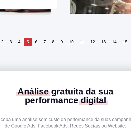
2
3
4
5
6
7
8
9
10
11
12
13
14
15
Análise
gratuita da sua
performance
digital
ceba uma análise sem custo da performance da suas campan
de Google Ads, Facebook Ads, Redes Sociais ou Website.