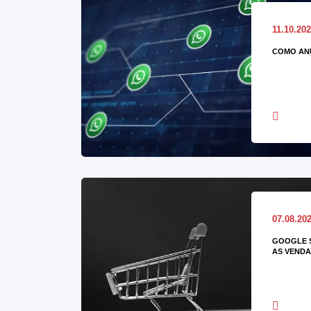
11.10.20
COMO AN
07.08.20
GOOGLE 
AS VENDA