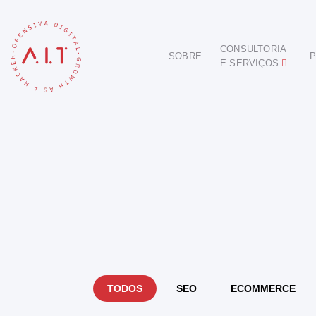
CONSULTORIA
SOBRE
P
E SERVIÇOS
DIGITAL
E-COMMERCE
ANÚNCIOS ONLINE
REDES SOCIAIS
SEO
SITES E PORTAIS
START DIGITAL
INBOUND MARKETING
CONSULTORIA
TODOS
SEO
ECOMMERCE