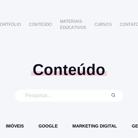
MATERIAIS
ORTFÓLIO
CONTEÚDO
CURSOS
CONTAT
EDUCATIVOS
POR SEGMENTO
AUTOMOTIVO
EDUCAÇÃO
IMOBILIÁRIO
Conteúdo
ODONTOLÓGICO
HOTELARIA
BUSINESS INTELIGENCE
IMÓVEIS
GOOGLE
MARKETING DIGITAL
GE