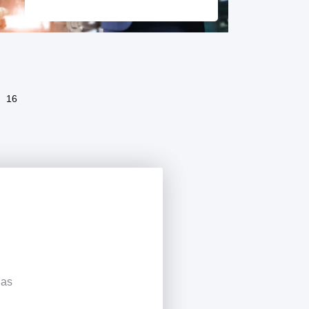
16
has