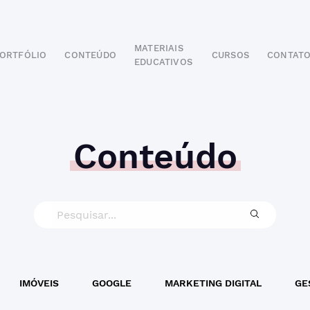
MATERIAIS
ORTFÓLIO
CONTEÚDO
CURSOS
CONTAT
EDUCATIVOS
POR SEGMENTO
AUTOMOTIVO
EDUCAÇÃO
IMOBILIÁRIO
Conteúdo
ODONTOLÓGICO
HOTELARIA
BUSINESS INTELIGENCE
IMÓVEIS
GOOGLE
MARKETING DIGITAL
GE