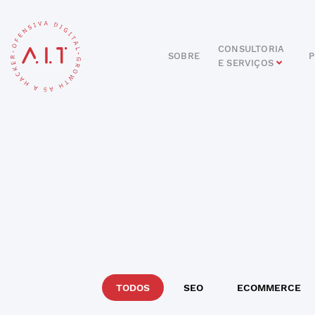
CONSULTORIA
SOBRE
P
E SERVIÇOS
DIGITAL
E-COMMERCE
ANÚNCIOS ONLINE
REDES SOCIAIS
SEO
SITES E PORTAIS
START DIGITAL
INBOUND MARKETING
CONSULTORIA
TODOS
SEO
ECOMMERCE