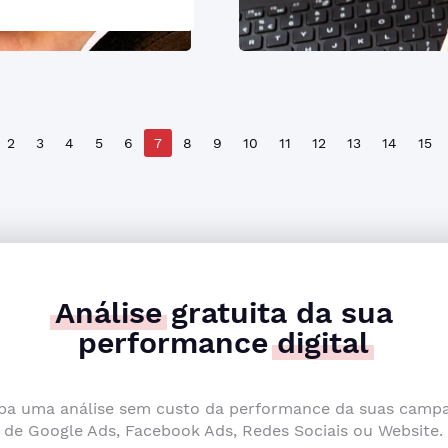
2
3
4
5
6
7
8
9
10
11
12
13
14
15
Análise
gratuita da sua
performance
digital
ba uma análise sem custo da performance da suas camp
de Google Ads, Facebook Ads, Redes Sociais ou Website.