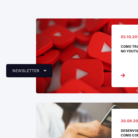
02.10.20
COMO TRA
NO YOUT
NEWSLETTER
20.09.20
DESENVOL
COMO CO