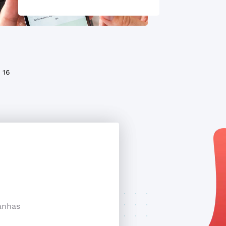
16
anhas