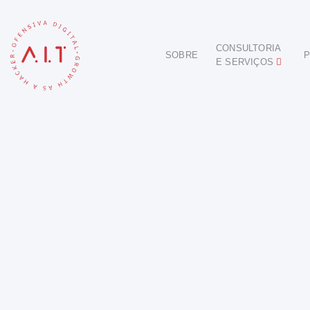
CONSULTORIA
SOBRE
P
E SERVIÇOS
DIGITAL
E-COMMERCE
ANÚNCIOS ONLINE
REDES SOCIAIS
SEO
SITES E PORTAIS
START DIGITAL
INBOUND MARKETING
CONSULTORIA