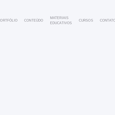
MATERIAIS
ORTFÓLIO
CONTEÚDO
CURSOS
CONTAT
EDUCATIVOS
POR SEGMENTO
AUTOMOTIVO
EDUCAÇÃO
IMOBILIÁRIO
ODONTOLÓGICO
HOTELARIA
BUSINESS INTELIGENCE