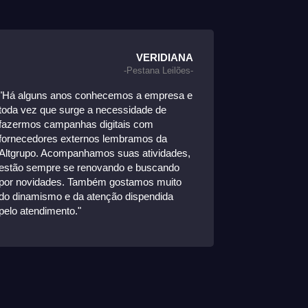
VERIDIANA
-Pestana Leilões-
"Há alguns anos conhecemos a empresa e
"Iniciamos o
toda vez que surge a necessidade de
início de 20
fazermos campanhas digitais com
melhoras sig
fornecedores externos lembramos da
pedidos e ace
Altgrupo. Acompanhamos suas atividades,
parceria, n
estão sempre se renovando e buscando
crescimento 
por novidades. Também gostamos muito
cada mês."
do dinamismo e da atenção dispendida
pelo atendimento."