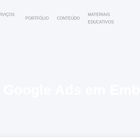
RVIÇOS
MATERIAIS
PORTFÓLIO
CONTEÚDO
EDUCATIVOS
POR SEGMENTO
AUTOMOTIVO
EDUCAÇÃO
IMÓVEIS
DENTISTAS
HOTELARIA
BUSINESS INTELIGENCE
NG
 Google Ads em Emb