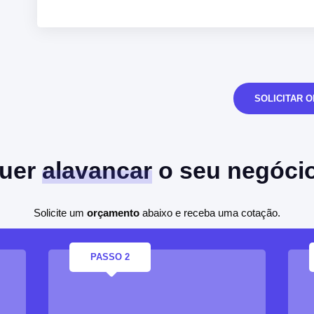
SOLICITAR 
uer
alavancar
o seu negóci
Solicite um
orçamento
abaixo e receba uma cotação.
PASSO 2