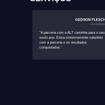
ELCI WERLE
GEDSON FLESC
erle Comercial-
-DenteBelo
eting com a
"A parceria com a ALT caminha para o seu
tativas
sexto ano. Estou extremamente satisfeito
oja não
com a parceria e os resultados
ha operação
conquistados."
mensalmente
 consolidada.
io da
"