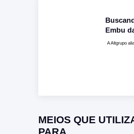
Buscand
Embu da
A Altgrupo al
MEIOS QUE UTILI
PARA