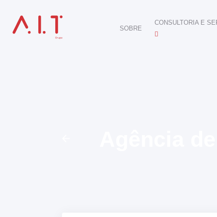
CONSULTORIA E SE
SOBRE
DIGITAL
E-COMMERCE
ANÚNCIOS ONLINE
REDES SOCIAIS
SEO
SITES E PORTAIS
START DIGITAL
INBOUND MARKETI
Agência de
CONSULTORIA