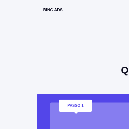
BING ADS
Q
PASSO 1