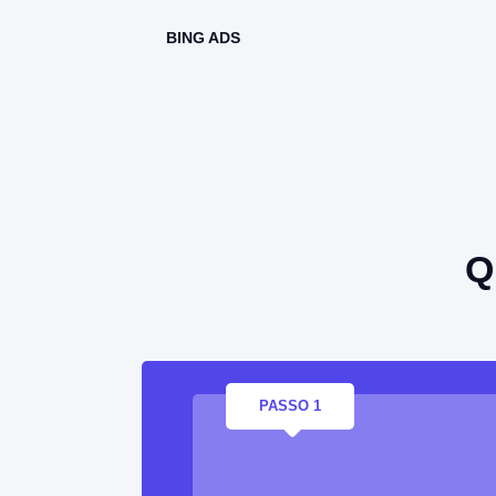
BING ADS
Q
PASSO 1