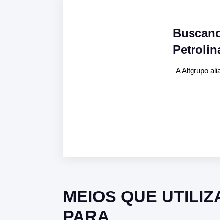
Buscand
Petrolin
A Altgrupo al
MEIOS QUE UTILI
PARA