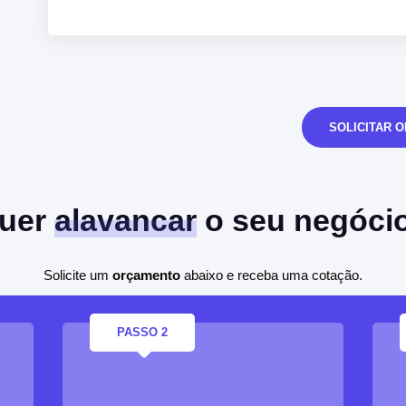
SOLICITAR 
uer
alavancar
o seu negóci
Solicite um
orçamento
abaixo e receba uma cotação.
PASSO 2