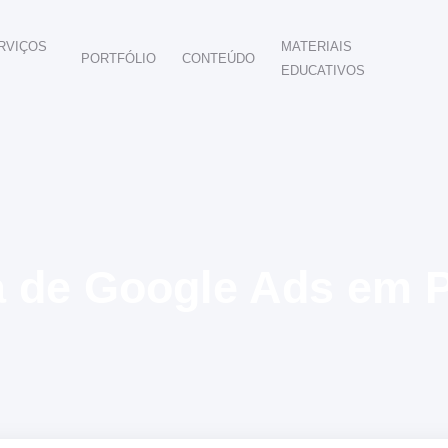
RVIÇOS
MATERIAIS
PORTFÓLIO
CONTEÚDO
EDUCATIVOS
POR SEGMENTO
AUTOMOTIVO
EDUCAÇÃO
IMÓVEIS
DENTISTAS
HOTELARIA
BUSINESS INTELIGENCE
NG
 de Google Ads em P