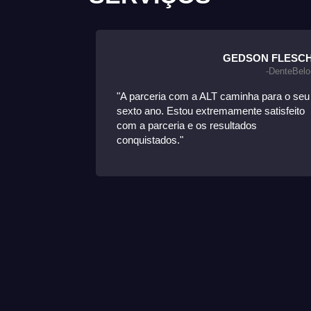
ELCI WERLE
GEDSON FLESC
erle Comercial-
-DenteBelo
eting com a
"A parceria com a ALT caminha para o seu
tativas
sexto ano. Estou extremamente satisfeito
oja não
com a parceria e os resultados
ha operação
conquistados."
mensalmente
 consolidada.
io da
"