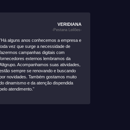
VERIDIANA
-Pestana Leilões-
"Há alguns anos conhecemos a empresa e
"Iniciamos o
toda vez que surge a necessidade de
início de 20
fazermos campanhas digitais com
melhoras sig
fornecedores externos lembramos da
pedidos e ace
Altgrupo. Acompanhamos suas atividades,
parceria, n
estão sempre se renovando e buscando
crescimento 
por novidades. Também gostamos muito
cada mês."
do dinamismo e da atenção dispendida
pelo atendimento."