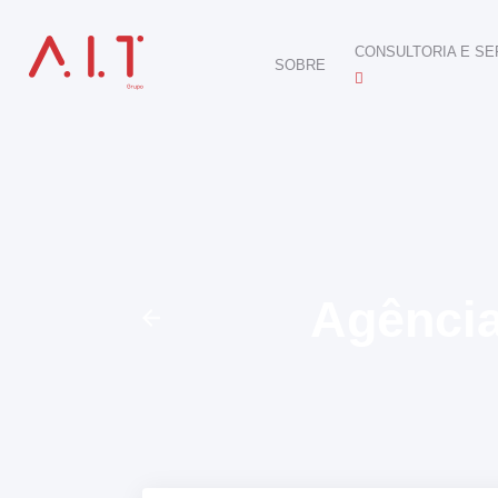
CONSULTORIA E SE
SOBRE
DIGITAL
E-COMMERCE
ANÚNCIOS ONLINE
REDES SOCIAIS
SEO
SITES E PORTAIS
START DIGITAL
INBOUND MARKETI
Agência
CONSULTORIA