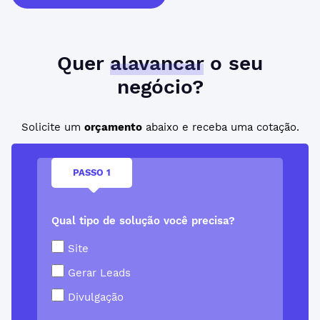
Quer
alavancar
o seu
negócio?
Solicite um
orçamento
abaixo e receba uma cotação.
PASSO 1
Qual tipo de solução você precisa?
Site
Gerar Leads
Divulgação