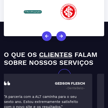
O QUE OS
CLIENTES
FALAM
SOBRE NOSSOS SERVIÇOS
MARCELO
- Albert Imóveis-
"Estávamos tentando alavancar o setor de
vendas da imobiliária, já que a locação é
muito forte. Devo ao trabalho da ALT o