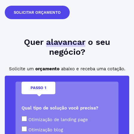
SOLICITAR ORÇAMENTO
Quer
alavancar
o seu
negócio?
Solicite um
orçamento
abaixo e receba uma cotação.
PASSO 1
Qual tipo de solução você precisa?
Otimização de landing page
Otimização blog