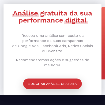
Análise
gratuita da sua
performance
digital
Receba uma análise sem custo da
performance da suas campanhas
de Google Ads, Facebook Ads, Redes Sociais
ou Website.
Recomendaremos ações e sugestões de
melhoria.
SOLICITAR ANÁLISE GRATUITA